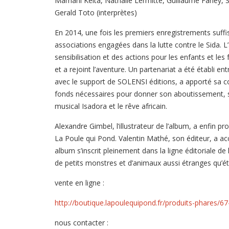
Mamani Keita, Nathalie Lermitte, Guillaume Farley, Si
Gerald Toto (interprètes)
En 2014, une fois les premiers enregistrements suf
associations engagées dans la lutte contre le Sida. L’
sensibilisation et des actions pour les enfants et les 
et a rejoint l’aventure. Un partenariat a été établi ent
avec le support de SOLENSI éditions, a apporté sa co
fonds nécessaires pour donner son aboutissement, sa
musical Isadora et le rêve africain.
Alexandre Gimbel, l’illustrateur de l’album, a enfin pr
La Poule qui Pond. Valentin Mathé, son éditeur, a a
album s’inscrit pleinement dans la ligne éditoriale de
de petits monstres et d’animaux aussi étranges qu’ét
vente en ligne :
http://boutique.lapoulequipond.fr/produits-phares/67-
nous contacter :