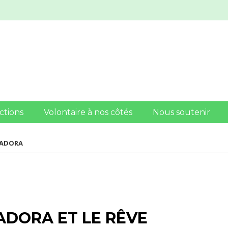
ctions
Volontaire à nos côtés
Nous soutenir
SADORA
SADORA ET LE RÊVE