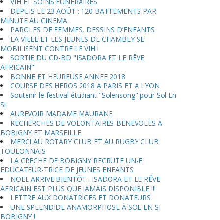
VIH ET SOINS FUNERAIRES
DEPUIS LE 23 AOÛT : 120 BATTEMENTS PAR
MINUTE AU CINEMA
PAROLES DE FEMMES, DESSINS D’ENFANTS
LA VILLE ET LES JEUNES DE CHAMBLY SE
MOBILISENT CONTRE LE VIH !
SORTIE DU CD-BD "ISADORA ET LE RÊVE
AFRICAIN"
BONNE ET HEUREUSE ANNEE 2018
COURSE DES HEROS 2018 A PARIS ET A LYON
Soutenir le festival étudiant "Solensong" pour Sol En
Si
AUREVOIR MADAME MAURANE
RECHERCHES DE VOLONTAIRES-BENEVOLES A
BOBIGNY ET MARSEILLE
MERCI AU ROTARY CLUB ET AU RUGBY CLUB
TOULONNAIS
LA CRECHE DE BOBIGNY RECRUTE UN-E
EDUCATEUR-TRICE DE JEUNES ENFANTS
NOEL ARRIVE BIENTÔT : ISADORA ET LE RÊVE
AFRICAIN EST PLUS QUE JAMAIS DISPONIBLE !!!
LETTRE AUX DONATRICES ET DONATEURS
UNE SPLENDIDE ANAMORPHOSE À SOL EN SI
BOBIGNY !