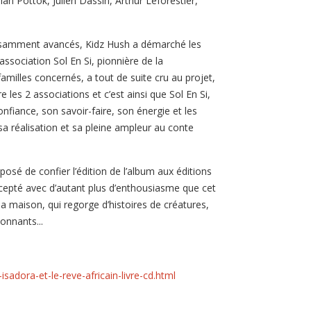
ân Pottok, Julien Dassin, Arthur Leforestier,
fisamment avancés, Kidz Hush a démarché les
association Sol En Si, pionnière de la
familles concernés, a tout de suite cru au projet,
re les 2 associations et c’est ainsi que Sol En Si,
nfiance, son savoir-faire, son énergie et les
 réalisation et sa pleine ampleur au conte
oposé de confier l’édition de l’album aux éditions
ccepté avec d’autant plus d’enthousiasme que cet
 la maison, qui regorge d’histoires de créatures,
onnants...
isadora-et-le-reve-africain-livre-cd.html