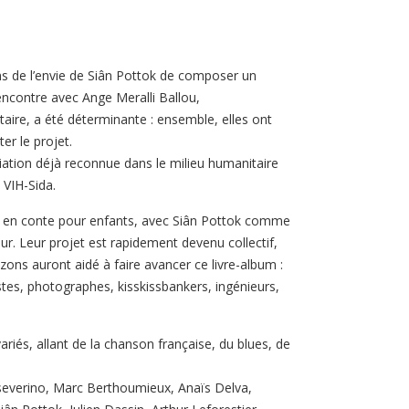
 ans de l’envie de Siân Pottok de composer un
encontre avec Ange Meralli Ballou,
taire, a été déterminante : ensemble, elles ont
er le projet.
ciation déjà reconnue dans le milieu humanitaire
 VIH-Sida.
ée en conte pour enfants, avec Siân Pottok comme
ur. Leur projet est rapidement devenu collectif,
zons auront aidé à faire avancer ce livre-album :
es, photographes, kisskissbankers, ingénieurs,
variés, allant de la chanson française, du blues, de
severino, Marc Berthoumieux, Anaïs Delva,