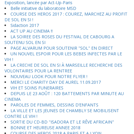
Exposition, lancée par Act-Up-Paris
Belle initiative du laboratoire MSD
COURSE DES HEROS 2017 : COUREZ, MARCHEZ AU PROFIT
DE SOL EN SI !
Sidaction 2017
ACT UP AU CINEMA !!
LA SOIREE DES ROSES DU FESTIVAL DE CABOURG A
SOUTENU SOL EN SI
PAGE ALVARUM POUR SOUTENIR "SOL" EN DIRECT
UN NOUVEL ESPOIR POUR LES BEBES INFECTES PAR LE
VIH !
LA CRECHE DE SOL EN SI À MARSEILLE RECHERCHE DES
VOLONTAIRES POUR LA RENTREE
NOUVEAU LOOK POUR NOTRE FLYER !
MERCI LE CHARITY DAY DE AUREL 11.09.2017
VIH ET SOINS FUNERAIRES
DEPUIS LE 23 AOÛT : 120 BATTEMENTS PAR MINUTE AU
CINEMA
PAROLES DE FEMMES, DESSINS D’ENFANTS
LA VILLE ET LES JEUNES DE CHAMBLY SE MOBILISENT
CONTRE LE VIH !
SORTIE DU CD-BD "ISADORA ET LE RÊVE AFRICAIN"
BONNE ET HEUREUSE ANNEE 2018
COURSE DES HEROS 2018 A PARIS ET A LYON