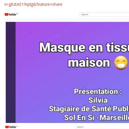
v=g6ztAE19qdg&feature=share