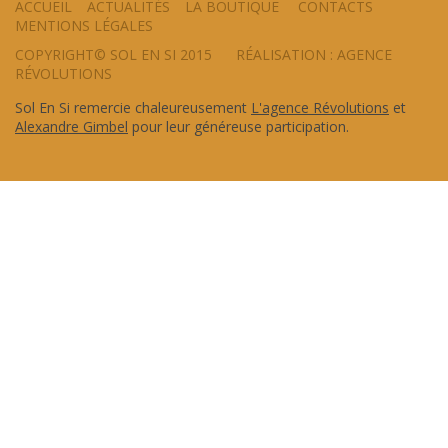
ACCUEIL
ACTUALITÉS
LA BOUTIQUE
CONTACTS
MENTIONS LÉGALES
COPYRIGHT© SOL EN SI 2015
RÉALISATION : AGENCE
RÉVOLUTIONS
Sol En Si remercie chaleureusement
L'agence Révolutions
et
Alexandre Gimbel
pour leur généreuse participation.