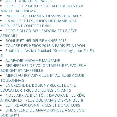
VIH ET SOINS FUNERAIRES
DEPUIS LE 23 AOÛT : 120 BATTEMENTS PAR
MINUTE AU CINEMA
PAROLES DE FEMMES, DESSINS D’ENFANTS
LA VILLE ET LES JEUNES DE CHAMBLY SE
MOBILISENT CONTRE LE VIH !
SORTIE DU CD-BD "ISADORA ET LE RÊVE
AFRICAIN"
BONNE ET HEUREUSE ANNEE 2018
COURSE DES HEROS 2018 A PARIS ET A LYON
Soutenir le festival étudiant "Solensong" pour Sol En
Si
AUREVOIR MADAME MAURANE
RECHERCHES DE VOLONTAIRES-BENEVOLES A
BOBIGNY ET MARSEILLE
MERCI AU ROTARY CLUB ET AU RUGBY CLUB
TOULONNAIS
LA CRECHE DE BOBIGNY RECRUTE UN-E
EDUCATEUR-TRICE DE JEUNES ENFANTS
NOEL ARRIVE BIENTÔT : ISADORA ET LE RÊVE
AFRICAIN EST PLUS QUE JAMAIS DISPONIBLE !!!
LETTRE AUX DONATRICES ET DONATEURS
UNE SPLENDIDE ANAMORPHOSE À SOL EN SI
BOBIGNY !