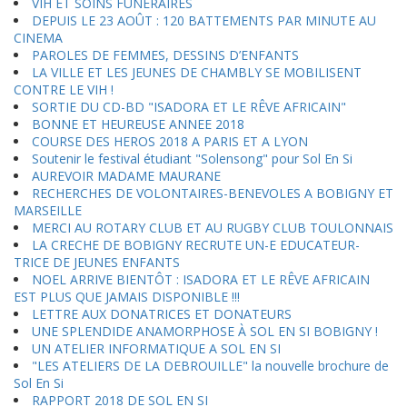
VIH ET SOINS FUNERAIRES
DEPUIS LE 23 AOÛT : 120 BATTEMENTS PAR MINUTE AU
CINEMA
PAROLES DE FEMMES, DESSINS D’ENFANTS
LA VILLE ET LES JEUNES DE CHAMBLY SE MOBILISENT
CONTRE LE VIH !
SORTIE DU CD-BD "ISADORA ET LE RÊVE AFRICAIN"
BONNE ET HEUREUSE ANNEE 2018
COURSE DES HEROS 2018 A PARIS ET A LYON
Soutenir le festival étudiant "Solensong" pour Sol En Si
AUREVOIR MADAME MAURANE
RECHERCHES DE VOLONTAIRES-BENEVOLES A BOBIGNY ET
MARSEILLE
MERCI AU ROTARY CLUB ET AU RUGBY CLUB TOULONNAIS
LA CRECHE DE BOBIGNY RECRUTE UN-E EDUCATEUR-
TRICE DE JEUNES ENFANTS
NOEL ARRIVE BIENTÔT : ISADORA ET LE RÊVE AFRICAIN
EST PLUS QUE JAMAIS DISPONIBLE !!!
LETTRE AUX DONATRICES ET DONATEURS
UNE SPLENDIDE ANAMORPHOSE À SOL EN SI BOBIGNY !
UN ATELIER INFORMATIQUE A SOL EN SI
"LES ATELIERS DE LA DEBROUILLE" la nouvelle brochure de
Sol En Si
RAPPORT 2018 DE SOL EN SI