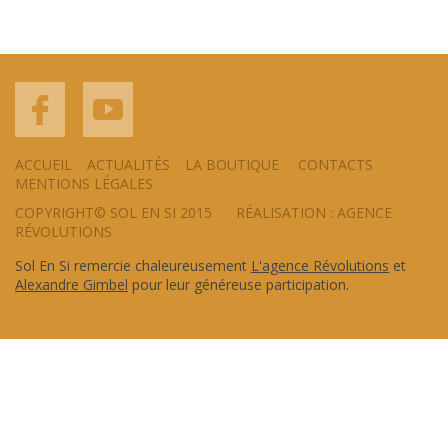
ACCUEIL
ACTUALITÉS
LA BOUTIQUE
CONTACTS
MENTIONS LÉGALES
COPYRIGHT© SOL EN SI 2015
RÉALISATION : AGENCE
RÉVOLUTIONS
Sol En Si remercie chaleureusement
L'agence Révolutions
et
Alexandre Gimbel
pour leur généreuse participation.