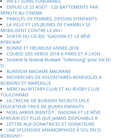
VIH ET SOINS FUNERAIRES
DEPUIS LE 23 AOÛT : 120 BATTEMENTS PAR
MINUTE AU CINEMA
PAROLES DE FEMMES, DESSINS D’ENFANTS
LA VILLE ET LES JEUNES DE CHAMBLY SE
MOBILISENT CONTRE LE VIH !
SORTIE DU CD-BD "ISADORA ET LE RÊVE
AFRICAIN"
BONNE ET HEUREUSE ANNEE 2018
COURSE DES HEROS 2018 A PARIS ET A LYON
Soutenir le festival étudiant "Solensong" pour Sol En
Si
AUREVOIR MADAME MAURANE
RECHERCHES DE VOLONTAIRES-BENEVOLES A
BOBIGNY ET MARSEILLE
MERCI AU ROTARY CLUB ET AU RUGBY CLUB
TOULONNAIS
LA CRECHE DE BOBIGNY RECRUTE UN-E
EDUCATEUR-TRICE DE JEUNES ENFANTS
NOEL ARRIVE BIENTÔT : ISADORA ET LE RÊVE
AFRICAIN EST PLUS QUE JAMAIS DISPONIBLE !!!
LETTRE AUX DONATRICES ET DONATEURS
UNE SPLENDIDE ANAMORPHOSE À SOL EN SI
BOBIGNY !